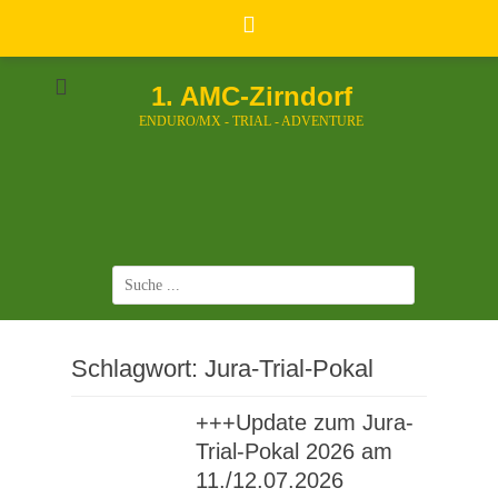
Zum
Inhalt
springen
1. AMC-Zirndorf
ENDURO/MX - TRIAL - ADVENTURE
Suchen
nach:
Schlagwort:
Jura-Trial-Pokal
+++Update zum Jura-
Trial-Pokal 2026 am
11./12.07.2026