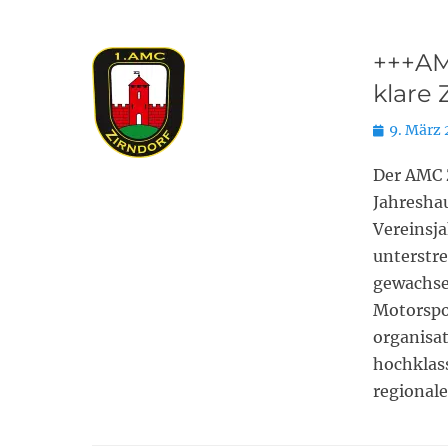
+++AMC
klare 
Posted
9. März
on
Der AMC 
Jahresha
Vereinsja
unterstre
gewachse
Motorspor
organisat
hochklass
regional