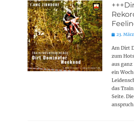
+++Di
Rekor
Feeli
Posted
23. März
on
Am Dirt 
zum Hots
aus ganz
ein Woch
Leidensch
das Trai
Seite. Di
anspruch