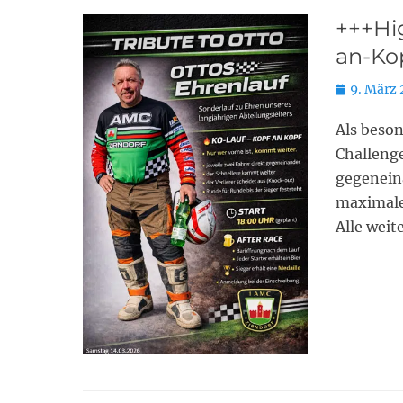
+++Hig
an-Ko
Posted
9. März
on
Als beso
Challenge
gegeneina
maximale
Alle weit