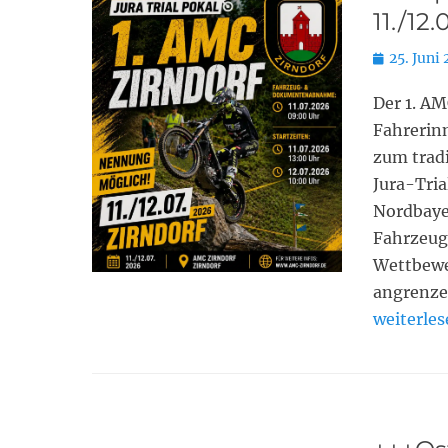
11./12
Posted
25. Juni
on
Der 1. AM
Fahrerin
zum tradi
Jura-Tria
Nordbayer
Fahrzeug
Wettbewe
angrenze
weiterle