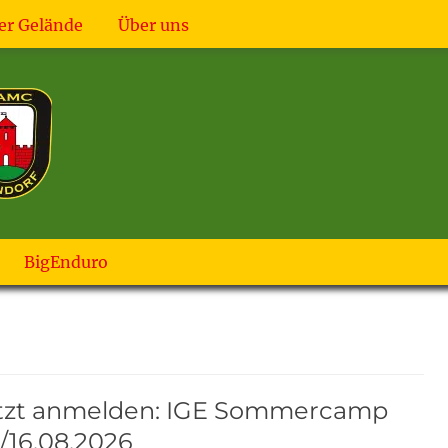
er Gelände
Über uns
BigEnduro
tzt anmelden: IGE Sommercamp
/16.08.2026