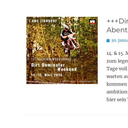
+++Di
Abente
Posted
30. Janu
on
14. & 15.
zum lege
Tage voll
warten au
kommen Fa
ambitioni
hier sein