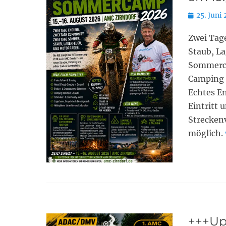
Posted
25. Juni
on
Zwei Tag
Staub, La
Sommerca
Camping 
Echtes E
Eintritt
Strecken
möglich.
+++Up