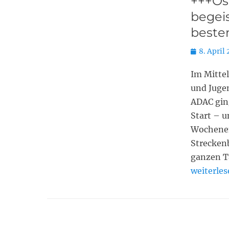
+++Os
begei
beste
Posted
8. April
on
Im Mittel
und Jugen
ADAC gin
Start – 
Wochenen
Strecken
ganzen Ta
weiterle