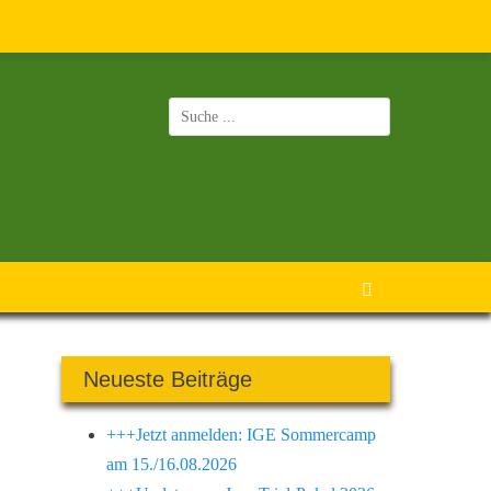
Suchen
nach:
Suchen
Neueste Beiträge
+++Jetzt anmelden: IGE Sommercamp
am 15./16.08.2026