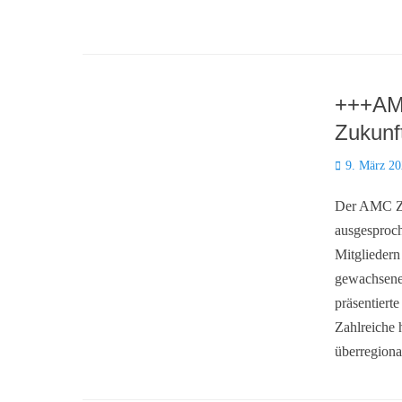
+++AMC
Zukunf
Posted
9. März 2
on
Der AMC Zi
ausgesproch
Mitgliedern
gewachsene 
präsentierte
Zahlreiche 
überregiona