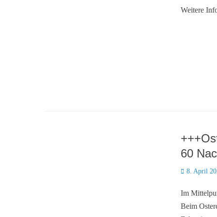
Weitere Inf
+++Ost
60 Nac
Posted
8. April 2
on
Im Mittelpu
Beim Oster