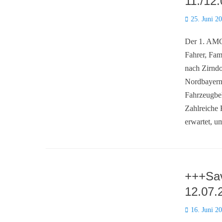
11./12
Posted
25. Juni 2
on
Der 1. AMC
Fahrer, Fam
nach Zirndo
Nordbayerns
Fahrzeugbe
Zahlreiche
erwartet, 
+++Sav
12.07.
Posted
16. Juni 2
on