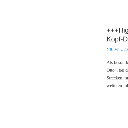
+++Hig
Kopf-D
Posted
9. März 2
on
Als besonde
Otto“, bei 
Strecken, m
weiteren In