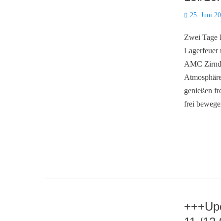
Posted
25. Juni 2
on
Zwei Tage 
Lagerfeuer
AMC Zirndo
Atmosphäre
genießen fr
frei beweg
+++Upd