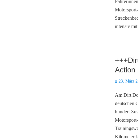
Fahrerinnen
Motorsport-
Streckenbe
intensiv mi
+++Dir
Action
Posted
23. März 
on
Am Dirt Do
deutschen O
hundert Zus
Motorsport-
Trainingswo
Kilometer l