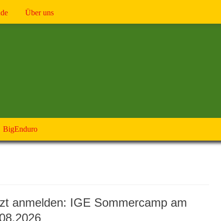
nde
Über uns
BigEnduro
tzt anmelden: IGE Sommercamp am
.08.2026