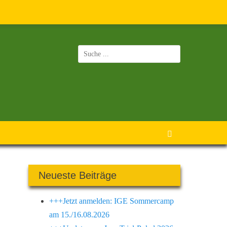
Suchen
nach:
Suchen
Neueste Beiträge
+++Jetzt anmelden: IGE Sommercamp
am 15./16.08.2026