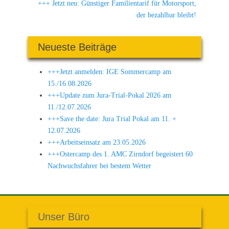
Nächster
+++ Jetzt neu: Günstiger Familientarif für Motorsport,
Beitrag:
der bezahlbar bleibt!
Neueste Beiträge
+++Jetzt anmelden: IGE Sommercamp am
15./16.08.2026
+++Update zum Jura-Trial-Pokal 2026 am
11./12.07.2026
+++Save the date: Jura Trial Pokal am 11. +
12.07.2026
+++Arbeitseinsatz am 23.05.2026
+++Ostercamp des 1. AMC Zirndorf begeistert 60
Nachwuchsfahrer bei bestem Wetter
Unser Büro