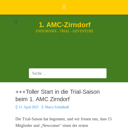
Zum
Inhalt
springen
1. AMC-Zirndorf
ENDURO/MX - TRIAL - ADVENTURE
Suchen
nach:
+++Toller Start in die Trial-Saison
beim 1. AMC Zirndorf
Posted
Autor
11. April 2025
Marco Schultheiß
on
Die Trial-Saison hat begonnen, und wir freuen uns, dass 15
Mitglieder und „Newcomer“ einen der ersten