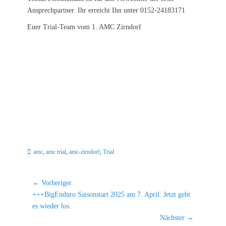
Ansprechpartner. Ihr erreicht Ihn unter 0152-24183171
Euer Trial-Team vom 1. AMC Zirndorf
Schlagworte
amc
,
amc trial
,
amc-zirndorf
,
Trial
Beitragsnavigation
← Vorheriger
Vorheriger
+++BigEnduro Saisonstart 2025 am 7. April: Jetzt geht
Beitrag:
es wieder los.
Nächster →