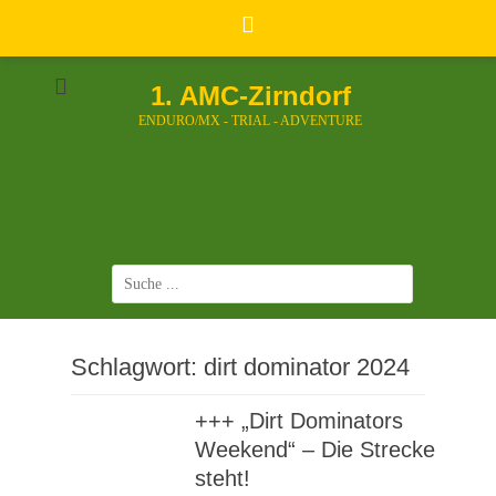
Zum
Inhalt
springen
1. AMC-Zirndorf
ENDURO/MX - TRIAL - ADVENTURE
Suchen
nach:
Schlagwort:
dirt dominator 2024
+++ „Dirt Dominators
Weekend“ – Die Strecke
steht!