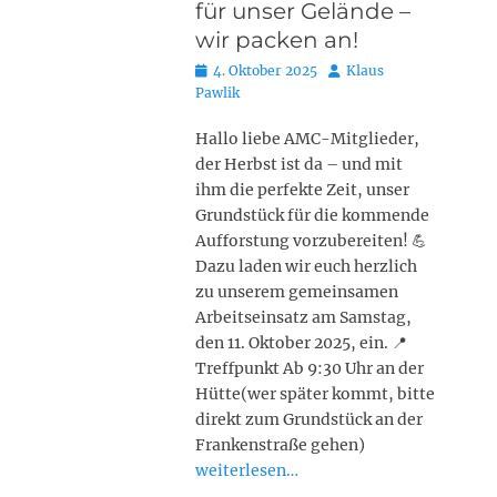
für unser Gelände –
wir packen an!
Posted
Autor
4. Oktober 2025
Klaus
on
Pawlik
Hallo liebe AMC-Mitglieder,
der Herbst ist da – und mit
ihm die perfekte Zeit, unser
Grundstück für die kommende
Aufforstung vorzubereiten! 💪
Dazu laden wir euch herzlich
zu unserem gemeinsamen
Arbeitseinsatz am Samstag,
den 11. Oktober 2025, ein. 📍
Treffpunkt Ab 9:30 Uhr an der
Hütte(wer später kommt, bitte
direkt zum Grundstück an der
Frankenstraße gehen)
weiterlesen…