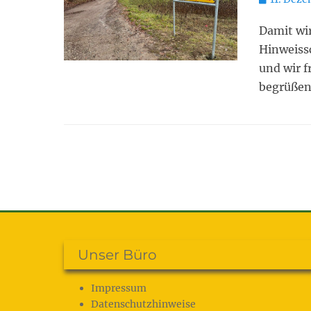
on
Damit wir
Hinweissc
und wir f
begrüßen
Unser Büro
Impressum
Datenschutz­hinweise