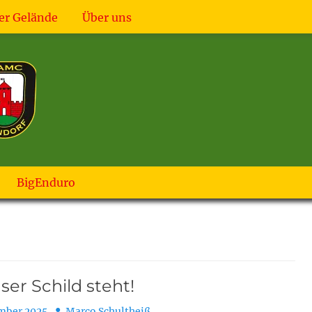
er Gelände
Über uns
BigEnduro
er Schild steht!
Autor
ember 2025
Marco Schultheiß