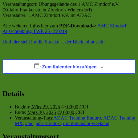
Veranstaltungsort: Übungsgelände des 1.AMC Zirndorf e.V.
(Zufahrt Frankenstr. in Zirndorf / Wintersdorf)
Veranstalter: 1.AMC Zirndorf e.V. im ADAC
Alle weiteren Infos hier zum
PDF-Download->
AMC Zirndorf
Ausschreibung TWE 25_250219
Und hier steht ihr die Strecke… der Blick lohnt sich!
Zum Kalender hinzufügen
Details
Beginn:
März 29, 2025 @ 00:00
CET
Ende:
März 30, 2025 @ 00:00
CET
Veranstaltung-Tags:
ADAC Training Enduro
,
ADAC Training
MX
,
amc
,
amc-zirndorf
,
dirt dominator weekend
Veranstaltungsort