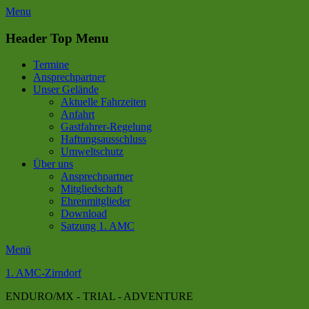
Zum
Menu
Inhalt
springen
Header Top Menu
Termine
Ansprechpartner
Unser Gelände
Aktuelle Fahrzeiten
Anfahrt
Gastfahrer-Regelung
Haftungsausschluss
Umweltschutz
Über uns
Ansprechpartner
Mitgliedschaft
Ehrenmitglieder
Download
Satzung 1. AMC
Menü
1. AMC-Zirndorf
ENDURO/MX - TRIAL - ADVENTURE