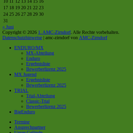
10
11
12
13
14
15
16
17
18
19
20
21
22
23
24
25
26
27
28
29
30
31
« Juni
Copyright © 2026
1. AMC-Zirndorf
. Alle Rechte vorbehalten.
Datenschutz­hinweise
| amc-zirndorf von
AMC-Zirndorf
Nach
ENDURO/MX
oben
MX-Abteilung
scrollen
Enduro
Ergebnisliste
Bewerberlizenz 2025
MX Jugend
Ergebnisliste
Bewerberlizenz 2025
TRIAL
Trial-Abteilung
Classic-Trial
Bewerberlizenz 2025
BigEnduro
Termine
Ansprechpartner
Unser Gelände