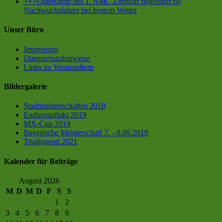
+++Ostercamp des 1. AMC Zirndorf begeistert 60
Nachwuchsfahrer bei bestem Wetter
Unser Büro
Impressum
Datenschutz­hinweise
Links zu Veranstaltern
Bildergalerie
Stadtmeisterschaften 2018
Enduroauftakt 2019
MX-Cup 2019
Bayerische Meisterschaft 7. - 8.09.2019
Trialjugend 2021
Kalender für Beiträge
August 2026
M
D
M
D
F
S
S
1
2
3
4
5
6
7
8
9