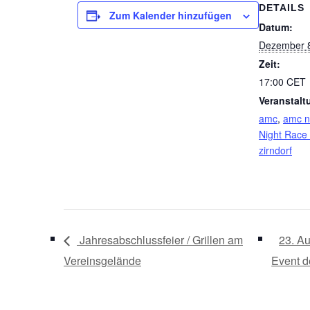
DETAILS
Zum Kalender hinzufügen
Datum:
Dezember 8
Zeit:
17:00
CET
Veranstalt
amc
,
amc n
Night Race
zirndorf
Jahresabschlussfeier / Grillen am
23. Au
Vereinsgelände
Event d