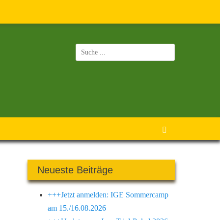
Suchen
nach:
Suchen
Neueste Beiträge
+++Jetzt anmelden: IGE Sommercamp
am 15./16.08.2026